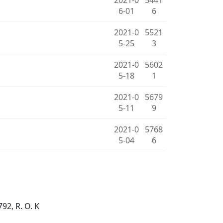
6-01
6
2021-0
5521
5-25
3
2021-0
5602
5-18
1
2021-0
5679
5-11
9
2021-0
5768
5-04
6
92, R. O. K