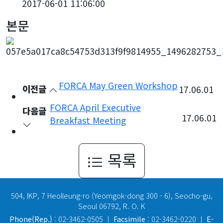
2017-06-01 11:06:00
본문
FORCA May Green Workshop
이전글
17.06.01
FORCA April Executive
다음글
17.06.01
Breakfast Meeting
목록
504, IKP, 7 Heolleung-ro (Yeomgok-dong 300 - 6), Seocho-gu,
Seoul 06792, R. O. K
Phone(Rep.)
: 02-3462-0505 ㅣ
Facsimile
: 02-3462-0220 ㅣ
E-