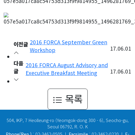
2016 FORCA September Green
이전글
17.06.01
Workshop
다음
2016 FORCA August Advisory and
글
17.06.01
Executive Breakfast Meeting
목록
504, IKP, 7 Heolleung-ro (Yeomgok-dong 300 - 6), Seocho-gu,
Seoul 06792, R. O. K
Phone(Rep.)
: 02-3462-0505 ㅣ
Facsimile
: 02-3462-0220 ㅣ
E-