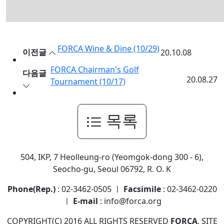
FORCA Wine & Dine (10/29)
이전글
20.10.08
FORCA Chairman's Golf
다음글
20.08.27
Tournament (10/17)
목록
504, IKP, 7 Heolleung-ro (Yeomgok-dong 300 - 6),
Seocho-gu, Seoul 06792, R. O. K
Phone(Rep.)
: 02-3462-0505 ㅣ
Facsimile
: 02-3462-0220
ㅣ
E-mail
: info@forca.org
COPYRIGHT(C) 2016 ALL RIGHTS RESERVED
FORCA
, SITE